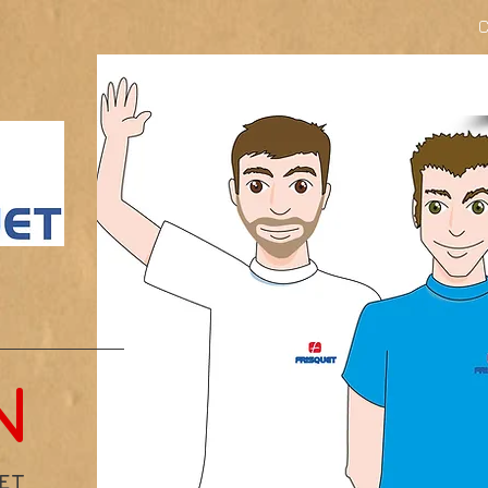
C
N
UET