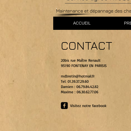
Maintenance et dépannage des chaud
ACCUEIL
PR
CONTACT
20bis rue Maître Renault
95190 FONTENAY EN PARISIS
mdbretin@hotmail.fr
Tel: 01.39.37.29.60
Damien : 06.79.84.42.82
Maxime : 06.30.62.77.06
Visitez notre facebook